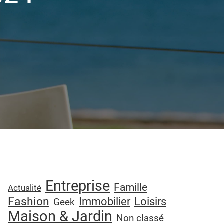
Entreprise
Famille
Actualité
Fashion
Immobilier
Loisirs
Geek
Maison & Jardin
Non classé