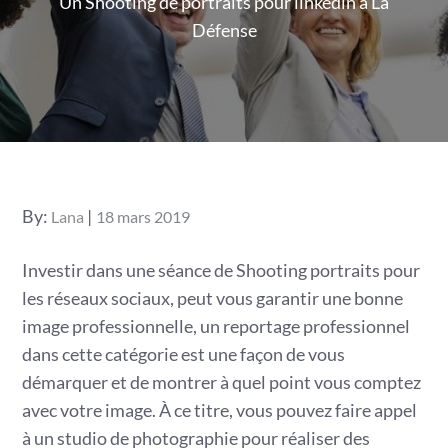
Un Shooting de portraits pour linkedin à La
Défense
Posted
By:
Lana
18 mars 2019
on
Investir dans une séance de Shooting portraits pour
les réseaux sociaux, peut vous garantir une bonne
image professionnelle, un reportage professionnel
dans cette catégorie est une façon de vous
démarquer et de montrer à quel point vous comptez
avec votre image. À ce titre, vous pouvez faire appel
à un studio de photographie pour réaliser des