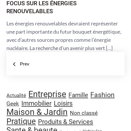
FOCUS SUR LES ÉNERGIES
RENOUVELABLES
Les énergies renouvelables devraient représenter
une part importante du futur bouquet énergétique,
avec d’autres sources propres comme l’énergie
nucléaire. La recherche d’un avenir plus vert […]
Navigation
Prev
des
articles
Entreprise
Fashion
Famille
Actualité
Immobilier
Loisirs
Geek
Maison & Jardin
Non classé
Pratique
Produits & Services
Sante & beaute