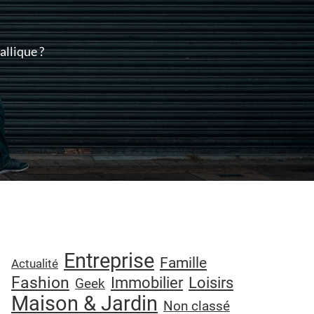
llique ?
Entreprise
Famille
Actualité
Fashion
Immobilier
Loisirs
Geek
Maison & Jardin
Non classé