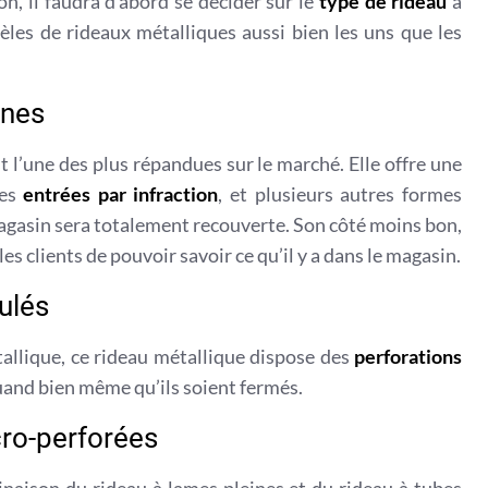
on, il faudra d’abord se décider sur le
type de rideau
à
odèles de rideaux métalliques aussi bien les uns que les
ines
t l’une des plus répandues sur le marché. Elle offre une
les
entrées par infraction
, et plusieurs autres formes
 magasin sera totalement recouverte. Son côté moins bon,
r les clients de pouvoir savoir ce qu’il y a dans le magasin.
ulés
allique, ce rideau métallique dispose des
perforations
quand bien même qu’ils soient fermés.
cro-perforées