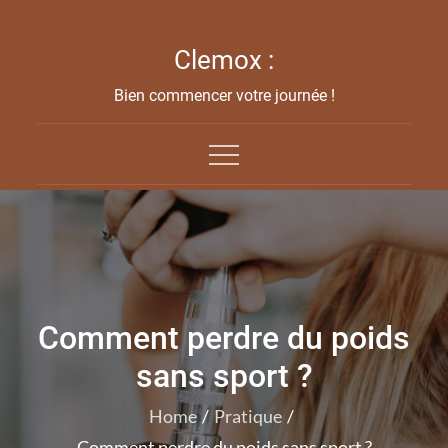
Skip
to
Clemox :
content
Bien commencer votre journée !
Comment perdre du poids
sans sport ?
Home
Pratique
Comment perdre du poids sans sport ?