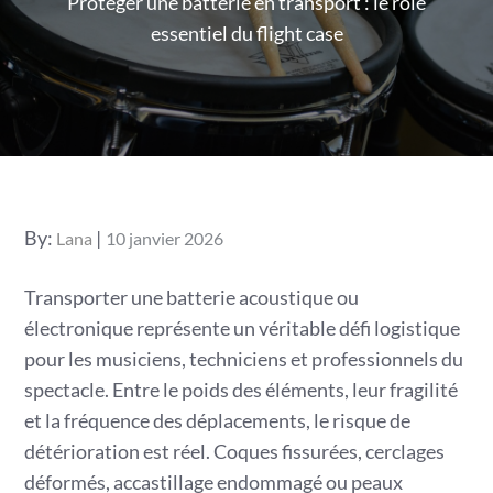
Protéger une batterie en transport : le rôle
essentiel du flight case
Posted
By:
Lana
10 janvier 2026
on
Transporter une batterie acoustique ou
électronique représente un véritable défi logistique
pour les musiciens, techniciens et professionnels du
spectacle. Entre le poids des éléments, leur fragilité
et la fréquence des déplacements, le risque de
détérioration est réel. Coques fissurées, cerclages
déformés, accastillage endommagé ou peaux