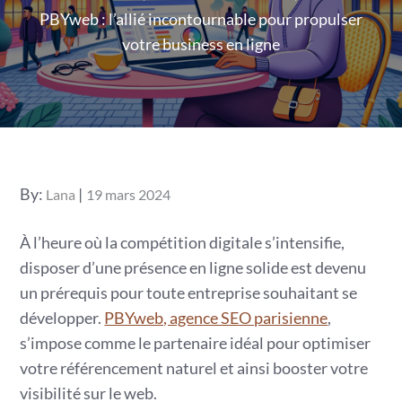
PBYweb : l’allié incontournable pour propulser
votre business en ligne
Posted
By:
Lana
19 mars 2024
on
À l’heure où la compétition digitale s’intensifie,
disposer d’une présence en ligne solide est devenu
un prérequis pour toute entreprise souhaitant se
développer.
PBYweb, agence SEO parisienne
,
s’impose comme le partenaire idéal pour optimiser
votre référencement naturel et ainsi booster votre
visibilité sur le web.