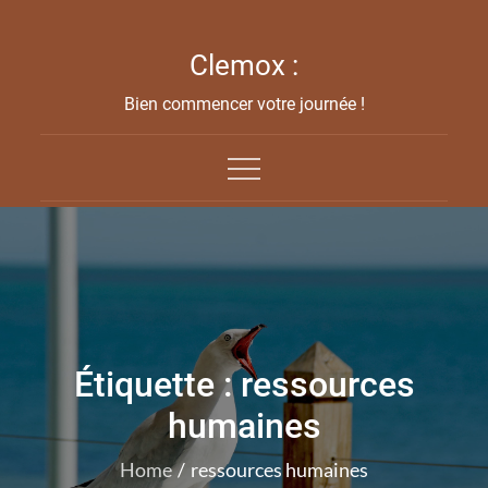
Skip
to
Clemox :
content
Bien commencer votre journée !
Étiquette :
ressources
humaines
Home
ressources humaines