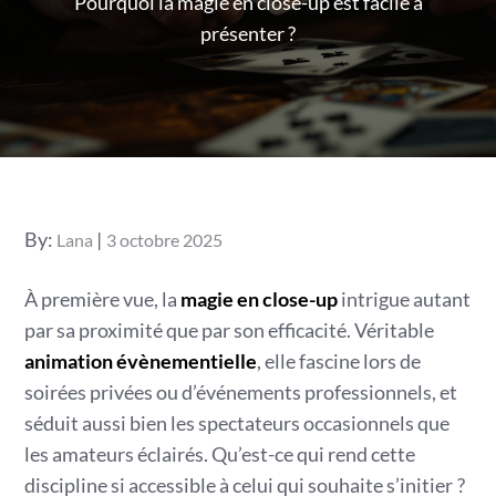
Pourquoi la magie en close-up est facile à
présenter ?
Posted
By:
Lana
3 octobre 2025
on
À première vue, la
magie en close-up
intrigue autant
par sa proximité que par son efficacité. Véritable
animation évènementielle
, elle fascine lors de
soirées privées ou d’événements professionnels, et
séduit aussi bien les spectateurs occasionnels que
les amateurs éclairés. Qu’est-ce qui rend cette
discipline si accessible à celui qui souhaite s’initier ?