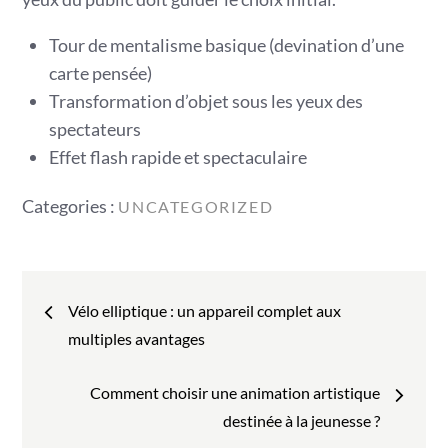
Tour de mentalisme basique (devination d’une
carte pensée)
Transformation d’objet sous les yeux des
spectateurs
Effet flash rapide et spectaculaire
Categories
Categories :
UNCATEGORIZED
:
Navigation
Vélo elliptique : un appareil complet aux
de
multiples avantages
l’article
Comment choisir une animation artistique
destinée à la jeunesse ?