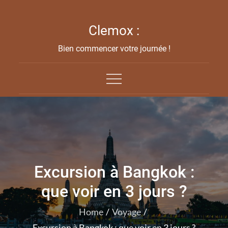
Skip
to
Clemox :
content
Bien commencer votre journée !
Excursion à Bangkok :
que voir en 3 jours ?
Home
Voyage
Excursion à Bangkok : que voir en 3 jours ?