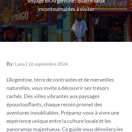
Voyage en Argentine : quatre lieux
incontournables à visiter
Posted
By:
Lana
26 septembre 2024
on
L’Argentine, terre de contrastes et de merveilles
naturelles, vous invite à découvrir ses trésors
cachés. Des villes vibrantes aux paysages
époustouflants, chaque recoin promet des
aventures inoubliables. Préparez-vous à vivre une
expérience unique entre la culture locale et les
panoramas majestueux. Ce guide vous dévoilera les