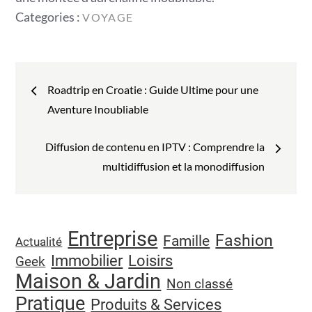
Categories
Categories :
VOYAGE
:
Navigation
Roadtrip en Croatie : Guide Ultime pour une
de
Aventure Inoubliable
l’article
Diffusion de contenu en IPTV : Comprendre la
multidiffusion et la monodiffusion
Entreprise
Fashion
Famille
Actualité
Immobilier
Loisirs
Geek
Maison & Jardin
Non classé
Pratique
Produits & Services