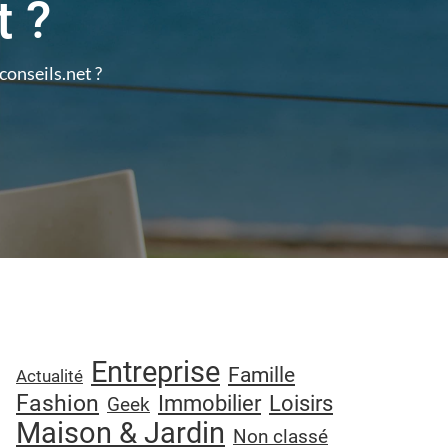
t ?
onseils.net ?
Entreprise
Famille
Actualité
Fashion
Immobilier
Loisirs
Geek
Maison & Jardin
Non classé