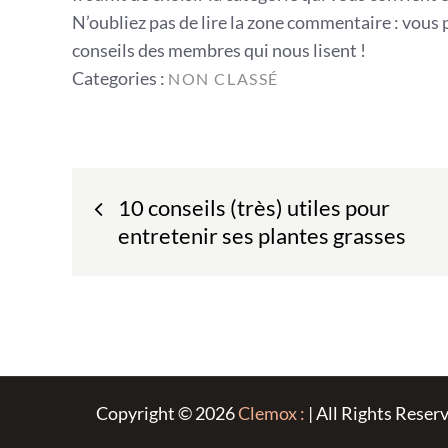
N’oubliez pas de lire la zone commentaire : vous
conseils des membres qui nous lisent !
Categories
Categories :
NON CLASSÉ
:
Navigation
10 conseils (très) utiles pour
de
entretenir ses plantes grasses
l’article
Copyright © 2026
Clemox :
| All Rights Reser