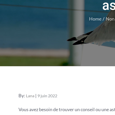
as
Home
Non 
Posted
By:
Lana
9 juin 2022
on
Vous avez besoin de trouver un conseil ou une as