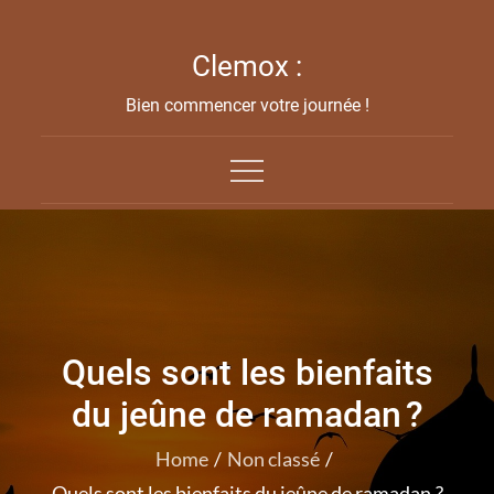
Skip
to
Clemox :
content
Bien commencer votre journée !
Quels sont les bienfaits
du jeûne de ramadan ?
Home
Non classé
Quels sont les bienfaits du jeûne de ramadan ?